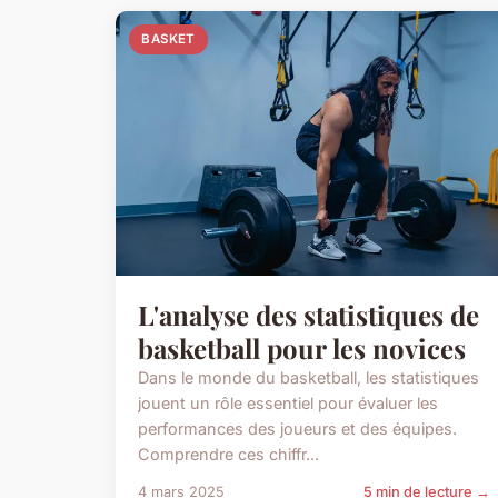
BASKET
L'analyse des statistiques de
basketball pour les novices
Dans le monde du basketball, les statistiques
jouent un rôle essentiel pour évaluer les
performances des joueurs et des équipes.
Comprendre ces chiffr...
4 mars 2025
5 min de lecture →