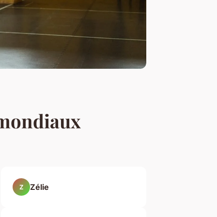
s mondiaux
Zélie
Z