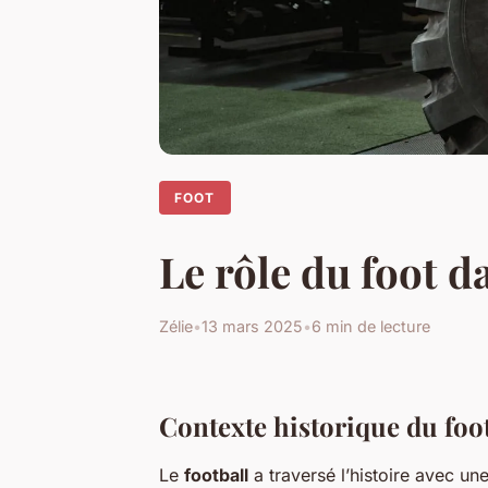
FOOT
Le rôle du foot d
Zélie
•
13 mars 2025
•
6 min de lecture
Contexte historique du foo
Le
football
a traversé l’histoire avec un