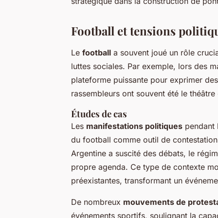
stratégique dans la construction de pont
Football et tensions politiq
Le
football
a souvent joué un rôle cruci
luttes sociales. Par exemple, lors des ma
plateforme puissante pour exprimer des 
rassembleurs ont souvent été le théâtre
Études de cas
Les
manifestations politiques
pendant l
du football comme outil de contestati
Argentine a suscité des débats, le régim
propre agenda. Ce type de contexte mont
préexistantes, transformant un événemen
De nombreux
mouvements de protesta
événements sportifs, soulignant la capa