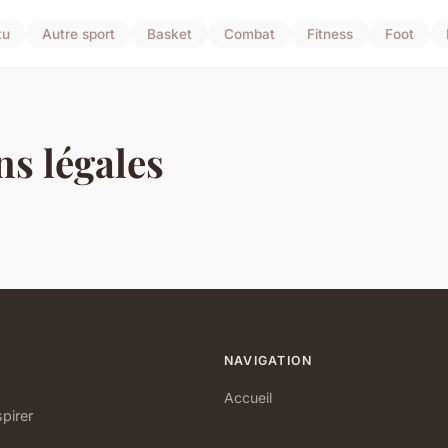
tu
Autre sport
Basket
Combat
Fitness
Foot
s légales
NAVIGATION
Accueil
pirer